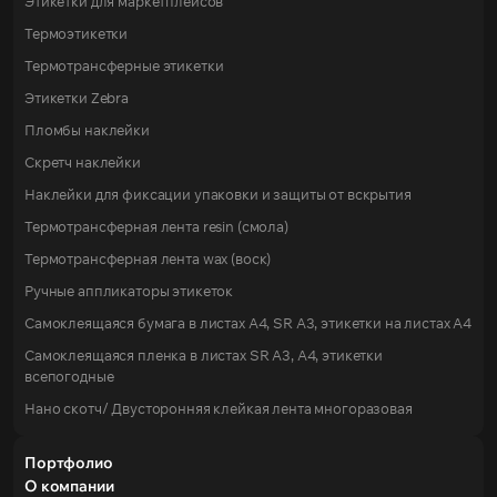
Этикетки для маркетплейсов
Термоэтикетки
Термотрансферные этикетки
Этикетки Zebra
Пломбы наклейки
Скретч наклейки
Наклейки для фиксации упаковки и защиты от вскрытия
Термотрансферная лента resin (смола)
Термотрансферная лента wax (воск)
Ручные аппликаторы этикеток
Самоклеящаяся бумага в листах А4, SR А3, этикетки на листах A4
Самоклеящаяся пленка в листах SR А3, А4, этикетки
всепогодные
Нано скотч/ Двусторонняя клейкая лента многоразовая
Портфолио
О компании