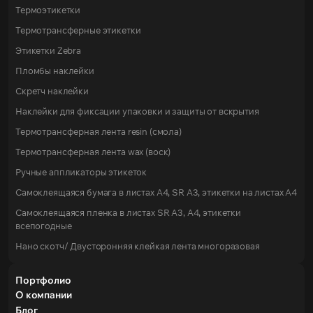
Термоэтикетки
Термотрансферные этикетки
Этикетки Zebra
Пломбы наклейки
Скретч наклейки
Наклейки для фиксации упаковки и защиты от вскрытия
Термотрансферная лента resin (смола)
Термотрансферная лента wax (воск)
Ручные аппликаторы этикеток
Самоклеящаяся бумага в листах А4, SR А3, этикетки на листах A4
Самоклеящаяся пленка в листах SR А3, А4, этикетки
всепогодные
Нано скотч/ Двусторонняя клейкая лента многоразовая
Портфолио
О компании
Блог