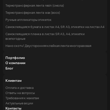
Термотрансферная лента resin (смола)
Термотрансферная лента wax (воск)
Ручные аппликаторы этикеток
Самоклеящаяся бумага в листах А4, SR А3, этикетки на листах A4
Самоклеящаяся пленка в листах SR А3, А4, этикетки
всепогодные
Нано скотч/ Двусторонняя клейкая лента многоразовая
Портфолио
О компании
Блог
Клиентам
Оплата и доставка
Ответы на вопросы
Требования к макетам
Актуальные акции
Контакты