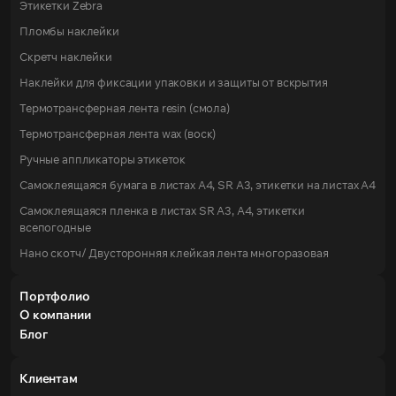
Этикетки Zebra
Пломбы наклейки
Скретч наклейки
Наклейки для фиксации упаковки и защиты от вскрытия
Термотрансферная лента resin (смола)
Термотрансферная лента wax (воск)
Ручные аппликаторы этикеток
Самоклеящаяся бумага в листах А4, SR А3, этикетки на листах A4
Самоклеящаяся пленка в листах SR А3, А4, этикетки
всепогодные
Нано скотч/ Двусторонняя клейкая лента многоразовая
Портфолио
О компании
Блог
Клиентам