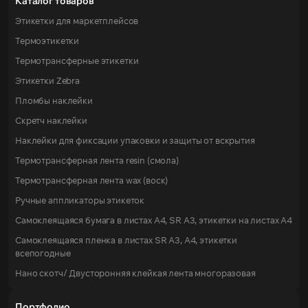
Каталог товаров
Этикетки для маркетплейсов
Термоэтикетки
Термотрансферные этикетки
Этикетки Zebra
Пломбы наклейки
Скретч наклейки
Наклейки для фиксации упаковки и защиты от вскрытия
Термотрансферная лента resin (смола)
Термотрансферная лента wax (воск)
Ручные аппликаторы этикеток
Самоклеящаяся бумага в листах А4, SR А3, этикетки на листах A4
Самоклеящаяся пленка в листах SR А3, А4, этикетки
всепогодные
Нано скотч/ Двусторонняя клейкая лента многоразовая
Портфолио