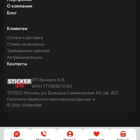
О компании
Блог
Клиентам
Оплата и доставка
Ответы на вопросы
Требования к макетам
Актуальные акции
Контакты
ИП Евневич А.В.
ИНН 771585019361
107023, Москва, ул. Большая Семеновская 49, оф. 402
Политика обработки персональных данных →
© 2026 StickerWell
Написать
Позвонить
Профиль
Избранное
Корзина