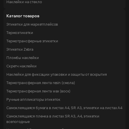
Наклейки на стекло
Каталог товаров
Этикетки для маркетплейсов
Термоэтикетки
Термотрансферные этикетки
Этикетки Zebra
Пломбы наклейки
Скретч наклейки
Наклейки для фиксации упаковки и защиты от вскрытия
Термотрансферная лента resin (смола)
Термотрансферная лента wax (воск)
Ручные аппликаторы этикеток
Самоклеящаяся бумага в листах А4, SR А3, этикетки на листах A4
Самоклеящаяся пленка в листах SR А3, А4, этикетки
всепогодные