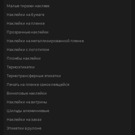
Малые тиражи наклеек
Наклейки на бумаге
Наклейки на пленке
Прозрачные наклейки
Наклейки на металлизированной пленке
Наклейки с логотипом
Пломбы наклейки
Термоэтикетки
Термотрансферные этикетки
Печать на пленке самоклеящейся
Виниловые наклейки
Наклейки на витрины
Шильды алюминиевые
Наклейки на заказ
Этикетки в рулоне