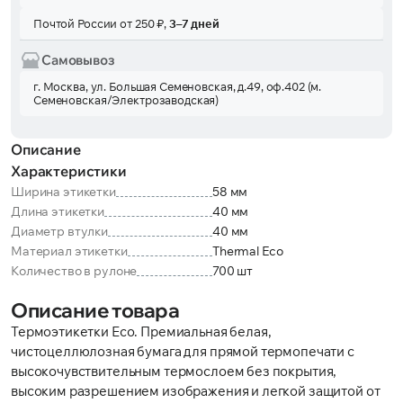
Почтой России от 250 ₽,
3–7 дней
Самовывоз
г. Москва, ул. Большая Семеновская, д.49, оф.402 (м.
Семеновская/Электрозаводская)
Описание
Характеристики
Ширина этикетки
58 мм
Длина этикетки
40 мм
Диаметр втулки
40 мм
Материал этикетки
Thermal Eco
Количество в рулоне
700 шт
Описание товара
Термоэтикетки Eco. Премиальная белая,
чистоцеллюлозная бумага для прямой термопечати с
высокочувствительным термослоем без покрытия,
высоким разрешением изображения и легкой защитой от