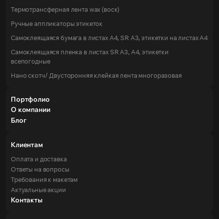
Термотрансферная лента wax (воск)
Ручные аппликаторы этикеток
Самоклеящаяся бумага в листах А4, SR А3, этикетки на листах A4
Самоклеящаяся пленка в листах SR А3, А4, этикетки
всепогодные
Нано скотч/ Двусторонняя клейкая лента многоразовая
Портфолио
О компании
Блог
Клиентам
Оплата и доставка
Ответы на вопросы
Требования к макетам
Актуальные акции
Контакты