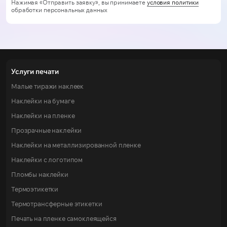
Нажимая «Отправить заявку», вы принимаете
условия политики
обработки персональных данных
Услуги печати
Малые тиражи наклеек
Наклейки на бумаге
Наклейки на пленке
Прозрачные наклейки
Наклейки на металлизированной пленке
Наклейки с логотипом
Пломбы наклейки
Термоэтикетки
Термотрансферные этикетки
Печать на пленке самоклеящейся