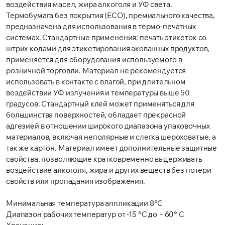
воздействия масел, жира алкоголя и УФ света.
Термобумага без покрытия (ECO), премиального качества,
предназначена для использования в термо-печатных
системах. Стандартные применения: печать этикеток со
штрих-кодами для этикетирования акованных продуктов,
применяется для оборудования используемого в
розничной торговли. Материал не рекомендуется
использовать в контакте с влагой, при длительном
воздействии УФ излучения и температуры выше 50
градусов. Стандартный клей может применяться для
большинства поверхностей, обладает прекрасной
адгезией в отношении широкого диапазона упаковочных
материалов, включая неполярные и слегка шероховатые, а
так же картон. Материал имеет дополнительные защитные
свойства, позволяющие кратковременно выдерживать
воздействие алкоголя, жира и других веществ без потери
свойств или пропадания изображения.
Минимальная температура аппликации 8°C
Диапазон рабочих температур от -15 °C до + 60° C