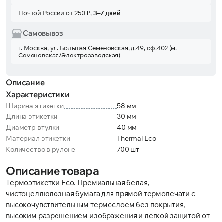
Почтой России от 250 ₽,
3–7 дней
Самовывоз
г. Москва, ул. Большая Семеновская, д.49, оф.402 (м.
Семеновская/Электрозаводская)
Описание
Характеристики
Ширина этикетки
58 мм
Длина этикетки
30 мм
Диаметр втулки
40 мм
Материал этикетки
Thermal Eco
Количество в рулоне
700 шт
Описание товара
Термоэтикетки Eco. Премиальная белая,
чистоцеллюлозная бумага для прямой термопечати с
высокочувствительным термослоем без покрытия,
высоким разрешением изображения и легкой защитой от