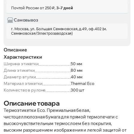
Почтой России от 250 ₽,
3–7 дней
Самовывоз
г. Москва, ул. Большая Семеновская, д.49, оф.402 (м.
Семеновская/Электрозаводская)
Описание
Характеристики
Ширина этикетки
50 мм
Длина этикетки
80 мм
Диаметр втулки
40 мм
Материал этикетки
Thermal Eco
Количество в рулоне
300 шт
Описание товара
Термоэтикетки Eco. Премиальная белая,
чистоцеллюлозная бумага для прямой термопечати с
высокочувствительным термослоем без покрытия,
высоким разрешением изображения и легкой защитой от