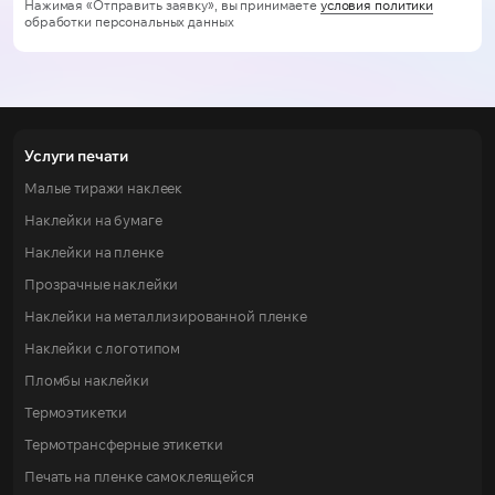
Нажимая «Отправить заявку», вы принимаете
условия политики
обработки персональных данных
Услуги печати
Малые тиражи наклеек
Наклейки на бумаге
Наклейки на пленке
Прозрачные наклейки
Наклейки на металлизированной пленке
Наклейки с логотипом
Пломбы наклейки
Термоэтикетки
Термотрансферные этикетки
Печать на пленке самоклеящейся