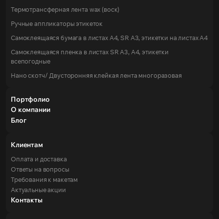
Термотрансферная лента wax (воск)
Ручные аппликаторы этикеток
Самоклеящаяся бумага в листах А4, SR А3, этикетки на листах A4
Самоклеящаяся пленка в листах SR А3, А4, этикетки
всепогодные
Нано скотч/ Двусторонняя клейкая лента многоразовая
Портфолио
О компании
Блог
Клиентам
Оплата и доставка
Ответы на вопросы
Требования к макетам
Актуальные акции
Контакты