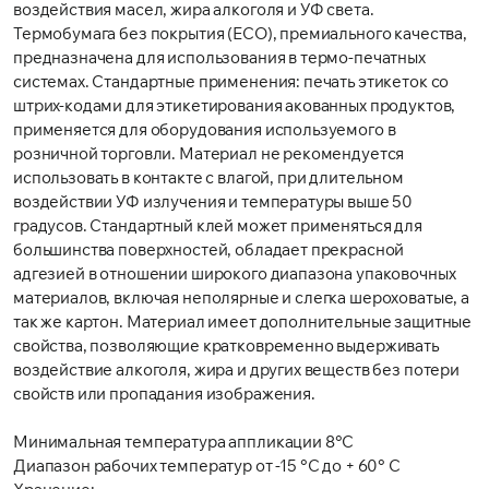
воздействия масел, жира алкоголя и УФ света.
Термобумага без покрытия (ECO), премиального качества,
предназначена для использования в термо-печатных
системах. Стандартные применения: печать этикеток со
штрих-кодами для этикетирования акованных продуктов,
применяется для оборудования используемого в
розничной торговли. Материал не рекомендуется
использовать в контакте с влагой, при длительном
воздействии УФ излучения и температуры выше 50
градусов. Стандартный клей может применяться для
большинства поверхностей, обладает прекрасной
адгезией в отношении широкого диапазона упаковочных
материалов, включая неполярные и слегка шероховатые, а
так же картон. Материал имеет дополнительные защитные
свойства, позволяющие кратковременно выдерживать
воздействие алкоголя, жира и других веществ без потери
свойств или пропадания изображения.
Минимальная температура аппликации 8°C
Диапазон рабочих температур от -15 °C до + 60° C