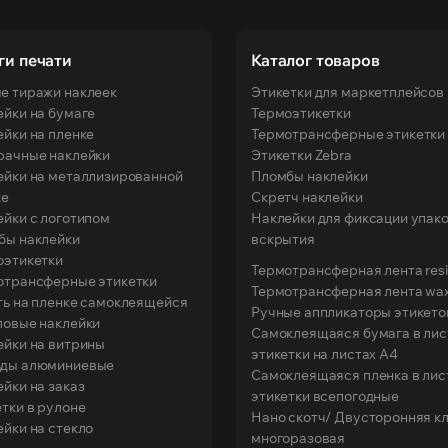
ги печати
Каталог товаров
е тиражи наклеек
Этикетки для маркетплейсов
йки на бумаге
Термоэтикетки
йки на пленке
Термотрансферные этикетки
рачные наклейки
Этикетки Zebra
ейки на металлизированной
Пломбы наклейки
ке
Скретч наклейки
йки с логотипом
Наклейки для фиксации упако
бы наклейки
вскрытия
оэтикетки
Термотрансферная лента resi
отрансферные этикетки
Термотрансферная лента wax
ть на пленке самоклеящейся
Ручные аппликаторы этикето
ловые наклейки
Самоклеящаяся бумага в лист
ейки на витрины
этикетки на листах A4
ды алюминиевые
Самоклеящаяся пленка в лист
йки на заказ
этикетки всепогодные
тки в рулоне
Нано скотч/ Двусторонняя кл
йки на стекло
многоразовая