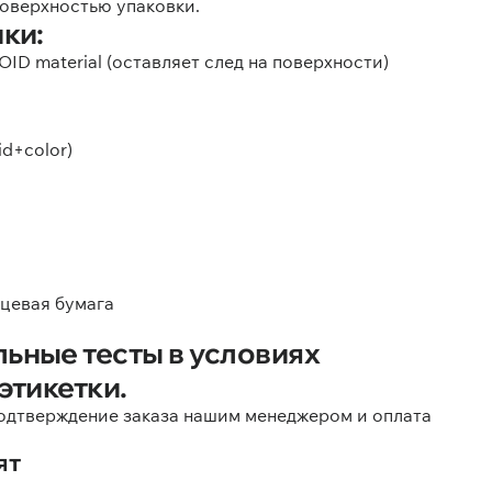
поверхностью упаковки.
ки:
ID material (оставляет след на поверхности)
id+color)
цевая бумага
ьные тесты в условиях
этикетки.
одтверждение заказа нашим менеджером и оплата
ят