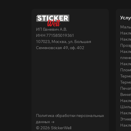
Услу
Малы
ИП Евневич А.В.
Накле
ИНН 771585019361
Накле
107023, Москва, ул. Большая
Проз
Семеновская 49, оф. 402
Накл
плен
Накле
Плом
Терм
Терм
Печа
Вини
Накл
Шиль
Накле
Политика обработки персональных
Этике
данных →
Накле
© 2026 StickerWell