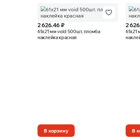
2 626.46 ₽
2 626
61х21 мм void 500шт. пломба
61х21 
наклейка красная
накле
В корзину
В 