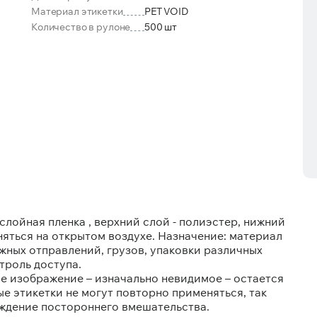
Материал этикетки
PET VOID
Количество в рулоне
500 шт
лойная пленка , верхний слой - полиэстер, нижний
яться на открытом воздухе. Назначение: материал
жных отправлений, грузов, упаковки различных
троль доступа.
е изображение – изначально невидимое – остается
ые этикетки не могут повторно применяться, так
ждение постороннего вмешательства.