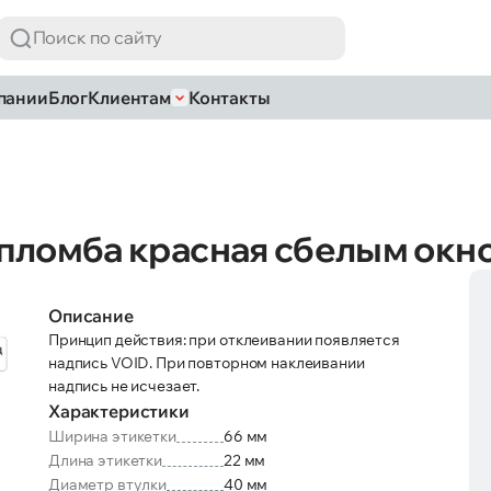
пании
Блог
Клиентам
Контакты
. пломба красная сбелым окн
Описание
Принцип действия: при отклеивании появляется
надпись VOID. При повторном наклеивании
надпись не исчезает.
Характеристики
Ширина этикетки
66 мм
Длина этикетки
22 мм
Диаметр втулки
40 мм