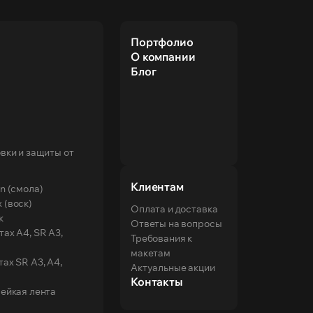
Портфолио
О компании
Блог
вки и защиты от
Клиентам
n (смола)
 (воск)
Оплата и доставка
к
Ответы на вопросы
ах А4, SR А3,
Требования к
макетам
ах SR А3, А4,
Актуальные акции
Контакты
ейкая лента