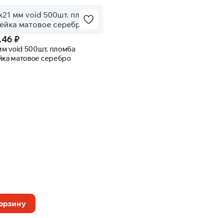
.46 ₽
мм void 500шт. пломба
йка матовое серебро
корзину