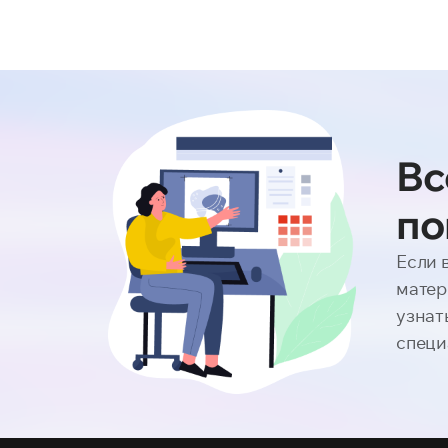
Вс
по
Если 
матер
узнат
специ